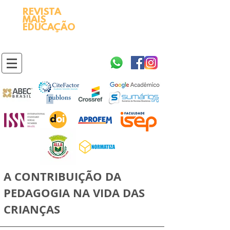
REVISTA
2595-9611​
ISSN
MAIS
https://portal.issn.org/resource/ISSN/2595-9611
EDUCAÇÃO
10.51778
PREFIXO DOI
https://doi.org/10.51778/2595-9611
A CONTRIBUIÇÃO DA
PEDAGOGIA NA VIDA DAS
CRIANÇAS