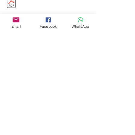
Email
Facebook
WhatsApp
Editora Centro Educacional Sem Fronteiras
CNPJ:
32.170.155
/ 0001-62
Manoel Coelho Street, nº 600, 3rd floor room
313 | 314 - Center - São Caetano do Sul - SP
E-mail:
contato@revistamaiseducacao.com
© Copyright 2018 | REVISTA MAIS EDUCAÇÃO |