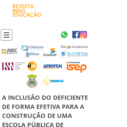
REVISTA
2595-9611​
ISSN
MAIS
https://portal.issn.org/resource/ISSN/2595-9611
EDUCAÇÃO
10.51778
PREFIXO DOI
https://doi.org/10.51778/2595-9611
A INCLUSÃO DO DEFICIENTE
DE FORMA EFETIVA PARA A
CONSTRUÇÃO DE UMA
ESCOLA PÚBLICA DE