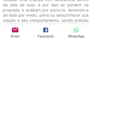
da sala de aula, e por isso se perdem na
proposta, e acabam por excluí-la, deixando-a
de lado por medo, pena ou desconhecer sua
reação e seu comportamento, sendo preciso
então constantemente refletir sobre a questão.
Email
Facebook
WhatsApp
Palavras-Chave:
Deficiente; Criança; Desenvolvimento;
Aprendizagem.
Editora Centro Educacional Sem Fronteiras
CNPJ:
32.170.155
/ 0001-62
Manoel Coelho Street, nº 600, 3rd floor room
313 | 314 - Center - São Caetano do Sul - SP
E-mail:
contato@revistamaiseducacao.com