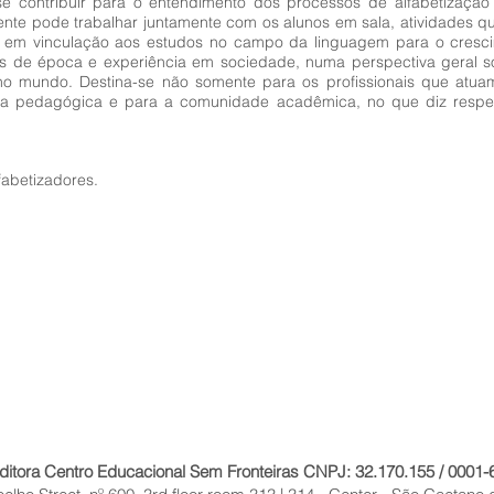
e contribuir para o entendimento dos processos de alfabetização
nte pode trabalhar juntamente com os alunos em sala, atividades q
 em vinculação aos estudos no campo da linguagem para o crescim
as de época e experiência em sociedade, numa perspectiva geral so
e no mundo. Destina-se não somente para os profissionais que at
ica pedagógica e para a comunidade acadêmica, no que diz respei
fabetizadores.
ditora Centro Educacional Sem Fronteiras CNPJ: 32.170.155 / 0001-