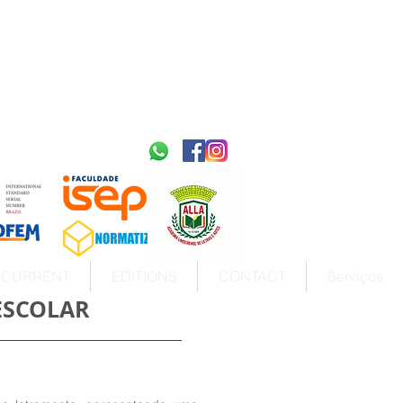
2595-9611​
ISSN
tps://portal.issn.org/resource/ISSN/2595-9611
10.51778
PREFIXO DOI
https://doi.org/10.51778/2595-9611
CURRENT
EDITIONS
CONTACT
Serviços
ESCOLAR