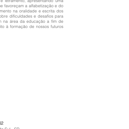
 e letramento, apresentando uma
ue favoreçam a alfabetização e do
ento na oralidade e escrita dos
bre dificuldades e desafios para
uam na área da educação a fim de
to à formação de nossos futuros
62