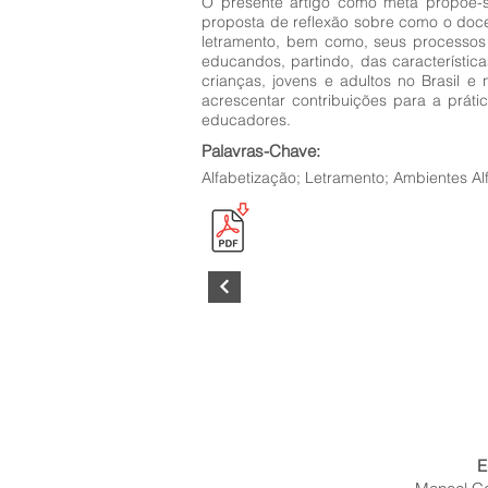
O presente artigo como meta propõe-s
proposta de reflexão sobre como o doce
letramento, bem como, seus processos
educandos, partindo, das característic
crianças, jovens e adultos no Brasil 
acrescentar contribuições para a prát
educadores.
Palavras-Chave:
Alfabetização; Letramento; Ambientes Al
E