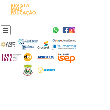
REVISTA
2595-9611​
ISSN
MAIS
https://portal.issn.org/resource/ISSN/2595-9611
EDUCAÇÃO
10.51778
PREFIXO DOI
https://doi.org/10.51778/2595-9611