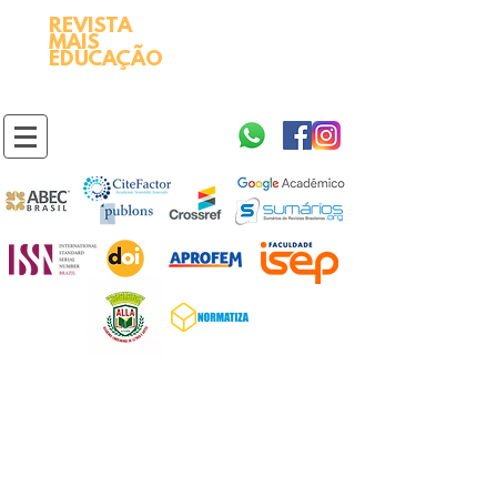
REVISTA
2595-9611​
ISSN
MAIS
https://portal.issn.org/resource/ISSN/2595-9611
EDUCAÇÃO
10.51778
PREFIXO DOI
https://doi.org/10.51778/2595-9611