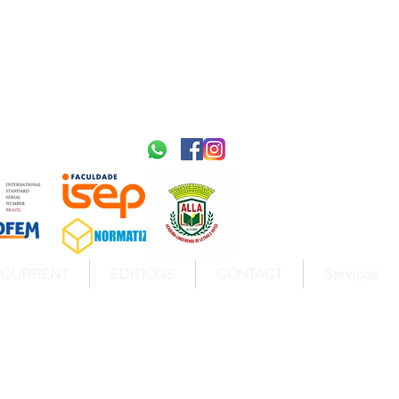
2595-9611​
ISSN
tps://portal.issn.org/resource/ISSN/2595-9611
10.51778
PREFIXO DOI
https://doi.org/10.51778/2595-9611
CURRENT
EDITIONS
CONTACT
Serviços