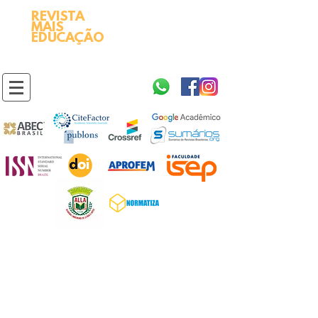
REVISTA
2595-9611​
ISSN
MAIS
https://portal.issn.org/resource/ISSN/2595-9611
EDUCAÇÃO
10.51778
PREFIXO DOI
https://doi.org/10.51778/2595-9611