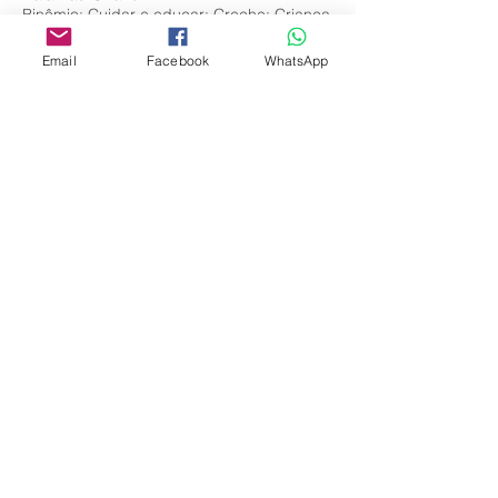
Binômio; Cuidar e educar; Creche; Criança
e família.
Email
Facebook
WhatsApp
Editora Centro Educacional Sem Fronteiras
CNPJ:
32.170.155
/ 0001-62
Manoel Coelho Street, nº 600, 3rd floor room
313 | 314 - Center - São Caetano do Sul - SP
E-mail:
contato@revistamaiseducacao.com
© Copyright 2018 | REVISTA MAIS EDUCAÇÃO |
Centro Educacional Sem Fronteiras