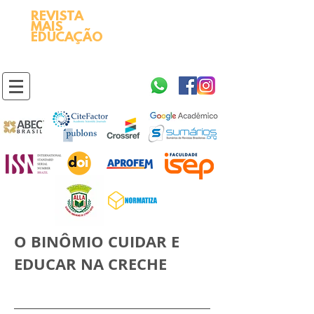
REVISTA
2595-9611​
ISSN
MAIS
https://portal.issn.org/resource/ISSN/2595-9611
EDUCAÇÃO
10.51778
PREFIXO DOI
https://doi.org/10.51778/2595-9611
O BINÔMIO CUIDAR E
EDUCAR NA CRECHE