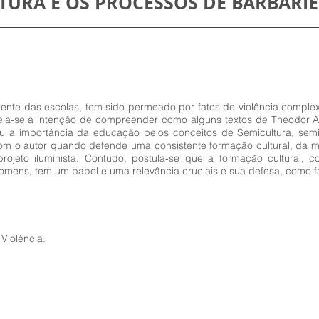
TURA E OS PROCESSOS DE BARBÁRIE
te das escolas, tem sido permeado por fatos de violência complex
vela-se a intenção de compreender como alguns textos de Theodo
sou a importância da educação pelos conceitos de Semicultura, semi
com o autor quando defende uma consistente formação cultural, d
ojeto iluminista. Contudo, postula-se que a formação cultural, c
omens, tem um papel e uma relevância cruciais e sua defesa, como 
Violência.