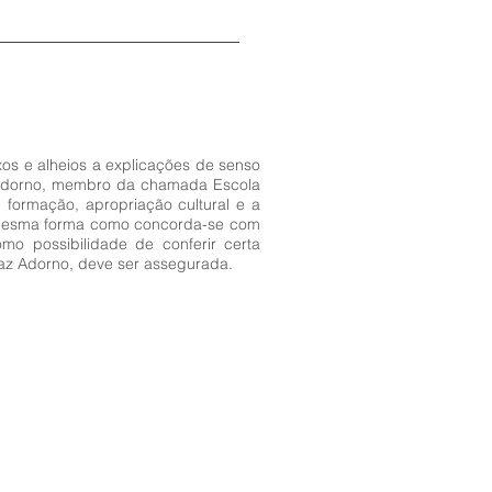
os e alheios a explicações de senso
r Adorno, membro da chamada Escola
 formação, apropriação cultural e a
a mesma forma como concorda-se com
omo possibilidade de conferir certa
faz Adorno, deve ser assegurada.