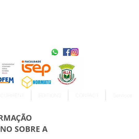
2595-9611​
ISSN
tps://portal.issn.org/resource/ISSN/2595-9611
10.51778
PREFIXO DOI
https://doi.org/10.51778/2595-9611
CURRENT
EDITIONS
CONTACT
Serviços
ORMAÇÃO
RNO SOBRE A