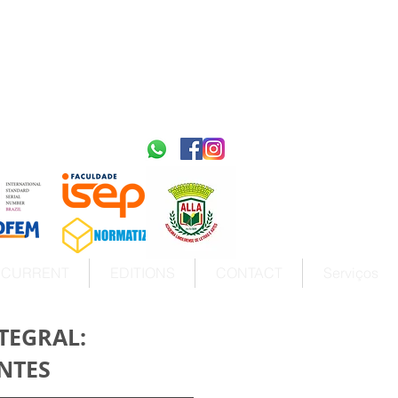
2595-9611​
ISSN
tps://portal.issn.org/resource/ISSN/2595-9611
10.51778
PREFIXO DOI
https://doi.org/10.51778/2595-9611
CURRENT
EDITIONS
CONTACT
Serviços
TEGRAL:
NTES