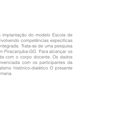
a implantação do modelo Escola de
nvolvendo competências especificas
integrada. Trata-se de uma pesquisa
em Piracanjuba-GO. Para alcançar os
lizada com o corpo docente. Os dados
vivenciada com os participantes da
ismo histórico-dialético O presente
humana.