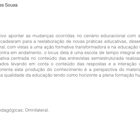
aes Sousa
tivo apontar as mudanças ocorridas no cenário educacional com 
ncadearam para a reelaboração de novas práticas educativas, dese
ral, com vistas a uma ação formativa transformadora e na educação 
contra em andamento, o locus dela é uma escola de tempo integral 
ualitativa centrada no conteúdo das entrevistas semiestruturada rea
isados levando em conta o conteúdo das respostas e a interação 
rienta esta produção do conhecimento é a perspectiva do material
bre a qualidade da educação tendo como horizonte a plena formação 
dagógicas; Omnilateral.