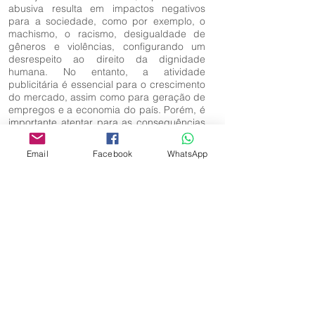
abusiva resulta em impactos negativos
para a sociedade, como por exemplo, o
machismo, o racismo, desigualdade de
gêneros e violências, configurando um
desrespeito ao direito da dignidade
humana. No entanto, a atividade
publicitária é essencial para o crescimento
do mercado, assim como para geração de
empregos e a economia do país. Porém, é
importante atentar para as consequências
e os resultados que abusividade
publicitária causa à coletividade.
Email
Facebook
WhatsApp
Palavras-Chave:
Sociedade; Consumidor; Abusividade;
Efeitos; Impactos; Dignidade humana;
Desrespeito; Coletividade.