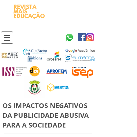
REVISTA
2595-9611​
ISSN
MAIS
https://portal.issn.org/resource/ISSN/2595-9611
EDUCAÇÃO
10.51778
PREFIXO DOI
https://doi.org/10.51778/2595-9611
OS IMPACTOS NEGATIVOS
DA PUBLICIDADE ABUSIVA
PARA A SOCIEDADE