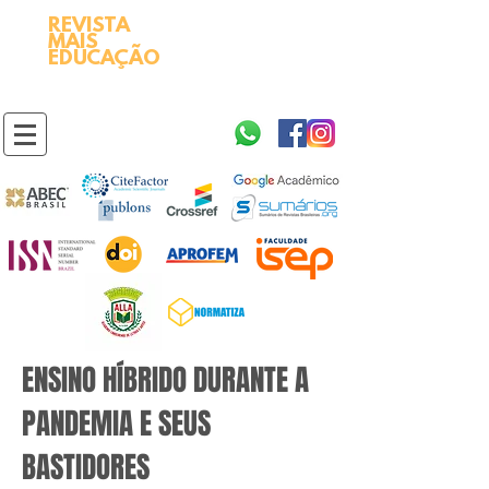
REVISTA
2595-9611​
ISSN
MAIS
https://portal.issn.org/resource/ISSN/2595-9611
EDUCAÇÃO
10.51778
PREFIXO DOI
https://doi.org/10.51778/2595-9611
ENSINO HÍBRIDO DURANTE A
PANDEMIA E SEUS
BASTIDORES