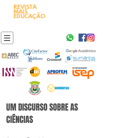
REVISTA
2595-9611​
ISSN
MAIS
https://portal.issn.org/resource/ISSN/2595-9611
EDUCAÇÃO
10.51778
PREFIXO DOI
https://doi.org/10.51778/2595-9611
UM DISCURSO SOBRE AS
CIÊNCIAS