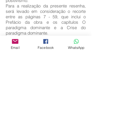
positivismo.
Para a realização da presente resenha,
será levado em consideração o recorte
entre as páginas 7 - 59, que inclui o
Prefácio da obra e os capítulos O
paradigma dominante e a Crise do
paradigma dominante.
Key words:
Email
Facebook
WhatsApp
Download full text
Come
back
Editora Centro Educacional Sem Fronteiras
CNPJ:
32.170.155
/ 0001-62
Manoel Coelho Street, nº 600, 3rd floor room
313 | 314 - Center - São Caetano do Sul - SP