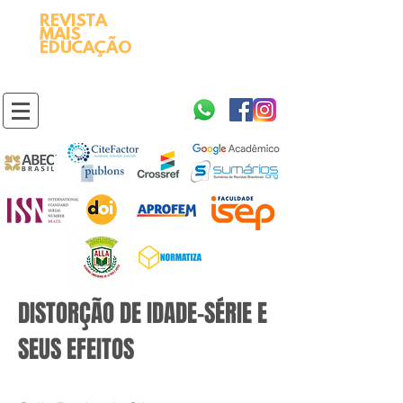
REVISTA
2595-9611​
ISSN
MAIS
https://portal.issn.org/resource/ISSN/2595-9611
EDUCAÇÃO
10.51778
PREFIXO DOI
https://doi.org/10.51778/2595-9611
DISTORÇÃO DE IDADE-SÉRIE E
SEUS EFEITOS