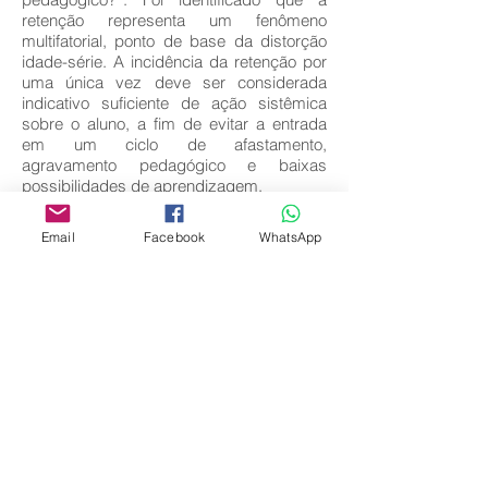
retenção representa um fenômeno
multifatorial, ponto de base da distorção
idade-série. A incidência da retenção por
uma única vez deve ser considerada
indicativo suficiente de ação sistêmica
sobre o aluno, a fim de evitar a entrada
em um ciclo de afastamento,
agravamento pedagógico e baixas
possibilidades de aprendizagem.
Key words:
Email
Facebook
WhatsApp
Retenção; Distorção Idade-Série;
Fracasso Escolar.
Download full text
Come
back