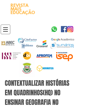
REVISTA
2595-9611​
ISSN
MAIS
https://portal.issn.org/resource/ISSN/2595-9611
EDUCAÇÃO
10.51778
PREFIXO DOI
https://doi.org/10.51778/2595-9611
CONTEXTUALIZAR HISTÓRIAS
EM QUADRINHOS(HQ) NO
ENSINAR GEOGRAFIA NO