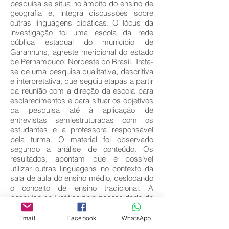
pesquisa se situa no âmbito do ensino de
geografia e, integra discussões sobre
outras linguagens didáticas. O lócus da
investigação foi uma escola da rede
pública estadual do município de
Garanhuns, agreste meridional do estado
de Pernambuco; Nordeste do Brasil. Trata-
se de uma pesquisa qualitativa, descritiva
e interpretativa, que seguiu etapas a partir
da reunião com a direção da escola para
esclarecimentos e para situar os objetivos
da pesquisa até à aplicação de
entrevistas semiestruturadas com os
estudantes e a professora responsável
pela turma. O material foi observado
segundo a análise de conteúdo. Os
resultados, apontam que é possível
utilizar outras linguagens no contexto da
sala de aula do ensino médio, deslocando
o conceito de ensino tradicional. A
pesquisa se justifica pela necessidade de
trazer as histórias em quadrinhos para a
prática pedagógica, visto que este gênero
Email
Facebook
WhatsApp
narrativo está muito presente no dia a dia