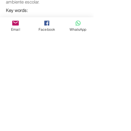
ambiente escolar.
Key words:
Construtivismo; Alfabetização;
Aprendizagem.
Email
Facebook
WhatsApp
Download full text
Come
back
Editora Centro Educacional Sem Fronteiras
CNPJ:
32.170.155
/ 0001-62
Manoel Coelho Street, nº 600, 3rd floor room
313 | 314 - Center - São Caetano do Sul - SP
E-mail:
contato@revistamaiseducacao.com