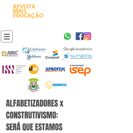
REVISTA
2595-9611​
ISSN
MAIS
https://portal.issn.org/resource/ISSN/2595-9611
EDUCAÇÃO
10.51778
PREFIXO DOI
https://doi.org/10.51778/2595-9611
ALFABETIZADORES x
CONSTRUTIVISMO:
SERÁ QUE ESTAMOS