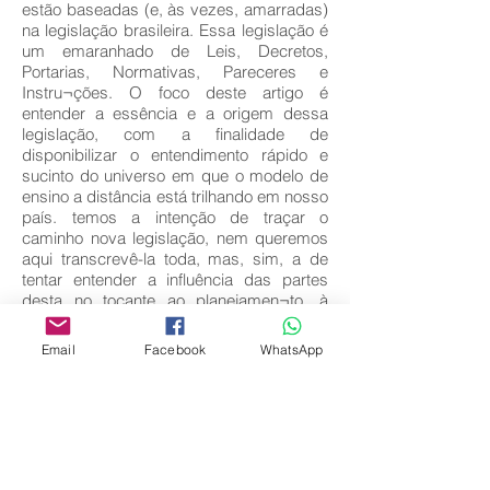
estão baseadas (e, às vezes, amarradas)
na legislação brasileira. Essa legislação é
um emaranhado de Leis, Decretos,
Portarias, Normativas, Pareceres e
Instru¬ções. O foco deste artigo é
entender a essência e a origem dessa
legislação, com a finalidade de
disponibilizar o entendimento rápido e
sucinto do universo em que o modelo de
ensino a distância está trilhando em nosso
país. temos a intenção de traçar o
caminho nova legislação, nem queremos
aqui transcrevê-la toda, mas, sim, a de
tentar entender a influência das partes
desta no tocante ao planejamen¬to, à
implantação e à gestão de um curso no
modelo de ensino a distância.
Email
Facebook
WhatsApp
Key words:
Influência da Legislação; Educação a
Distância; Ensino a Dis¬tância.
Download full text