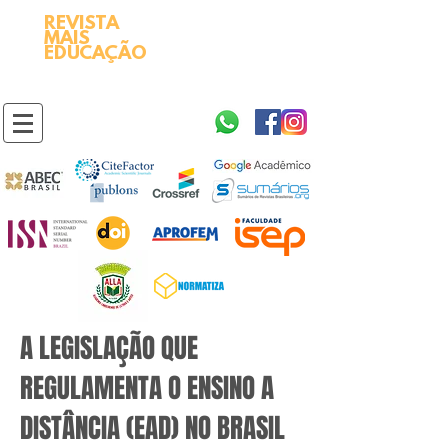
REVISTA
2595-9611​
ISSN
MAIS
https://portal.issn.org/resource/ISSN/2595-9611
EDUCAÇÃO
10.51778
PREFIXO DOI
https://doi.org/10.51778/2595-9611
A LEGISLAÇÃO QUE
REGULAMENTA O ENSINO A
DISTÂNCIA (EAD) NO BRASIL