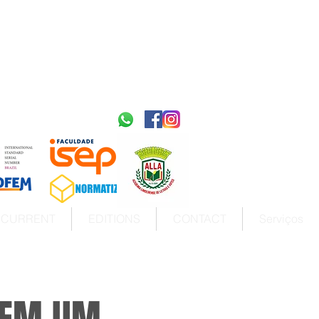
2595-9611​
ISSN
tps://portal.issn.org/resource/ISSN/2595-9611
10.51778
PREFIXO DOI
https://doi.org/10.51778/2595-9611
CURRENT
EDITIONS
CONTACT
Serviços