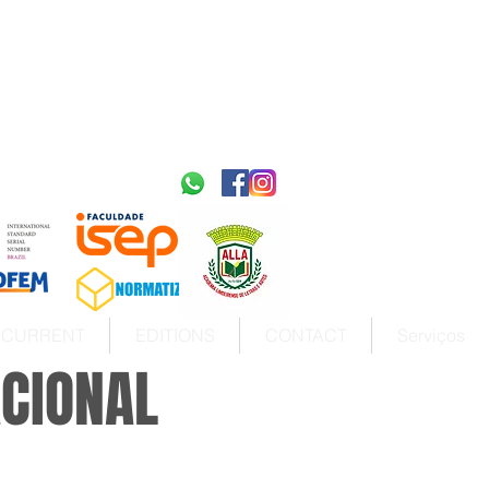
2595-9611​
ISSN
tps://portal.issn.org/resource/ISSN/2595-9611
10.51778
PREFIXO DOI
https://doi.org/10.51778/2595-9611
CURRENT
EDITIONS
CONTACT
Serviços
ACIONAL