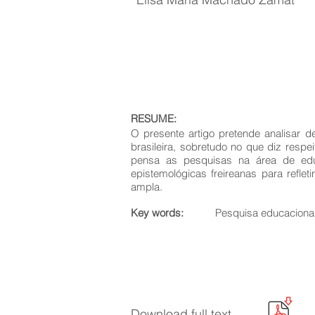
RESUME:
O presente artigo pretende analisar d
brasileira, sobretudo no que diz resp
pensa as pesquisas na área de educ
epistemológicas freireanas para refl
ampla.
Key words:
Pesquisa educacional;
Download full text