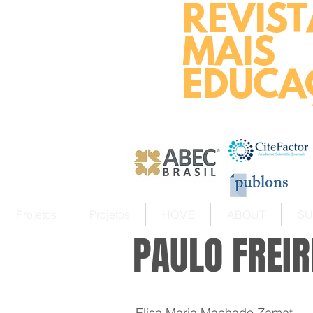
REVIST
MAIS
EDUCA
Projetos
Projetos
HOME
ABOUT
SU
PAULO FREIR
Elisa Maria Machado Zamat