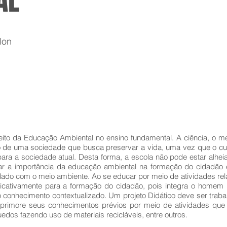
AL
lon
peito da Educação Ambiental no ensino fundamental. A ciência, o 
ão de uma sociedade que busca preservar a vida, uma vez que o c
ara a sociedade atual. Desta forma, a escola não pode estar alhe
ar a importância da educação ambiental na formação do cidadão e
idado com o meio ambiente. Ao se educar por meio de atividades re
nificativamente para a formação do cidadão, pois integra o home
onhecimento contextualizado. Um projeto Didático deve ser trabalh
primore seus conhecimentos prévios por meio de atividades que 
edos fazendo uso de materiais recicláveis, entre outros.