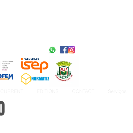
2595-9611​
ISSN
tps://portal.issn.org/resource/ISSN/2595-9611
10.51778
PREFIXO DOI
https://doi.org/10.51778/2595-9611
CURRENT
EDITIONS
CONTACT
Serviços
O