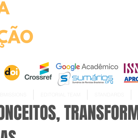
A
ht
ÇÃO
BMISSIONS
EDITORIAL TEAM
STANDARDS
NCEITOS, TRANSFOR