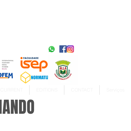
2595-9611​
ISSN
tps://portal.issn.org/resource/ISSN/2595-9611
10.51778
PREFIXO DOI
https://doi.org/10.51778/2595-9611
CURRENT
EDITIONS
CONTACT
Serviços
MANDO