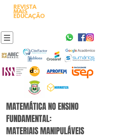
REVISTA
2595-9611​
ISSN
MAIS
https://portal.issn.org/resource/ISSN/2595-9611
EDUCAÇÃO
10.51778
PREFIXO DOI
https://doi.org/10.51778/2595-9611
MATEMÁTICA NO ENSINO
FUNDAMENTAL:
MATERIAIS MANIPULÁVEIS