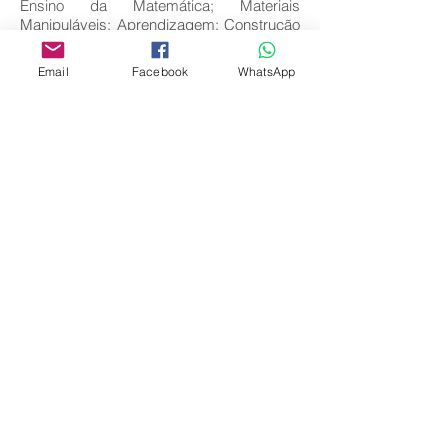
Ensino da Matemática; Materiais
Manipuláveis; Aprendizagem; Construção
do conhecimento.
Download full text
Email
Facebook
WhatsApp
Come
back
Editora Centro Educacional Sem Fronteiras
CNPJ:
32.170.155
/ 0001-62
Manoel Coelho Street, nº 600, 3rd floor room
313 | 314 - Center - São Caetano do Sul - SP
E-mail:
contato@revistamaiseducacao.com
© Copyright 2018 | REVISTA MAIS EDUCAÇÃO |
Centro Educacional Sem Fronteiras