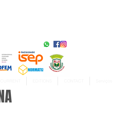
2595-9611​
ISSN
tps://portal.issn.org/resource/ISSN/2595-9611
10.51778
PREFIXO DOI
https://doi.org/10.51778/2595-9611
CURRENT
EDITIONS
CONTACT
Serviços
NA