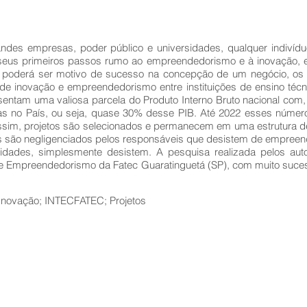
des empresas, poder público e universidades, qualquer indivídu
o seus primeiros passos rumo ao empreendedorismo e à inovação, e 
”, poderá ser motivo de sucesso na concepção de um negócio, os 
 inovação e empreendedorismo entre instituições de ensino técni
entam uma valiosa parcela do Produto Interno Bruto nacional com
s no País, ou seja, quase 30% desse PIB. Até 2022 esses númer
ssim, projetos são selecionados e permanecem em uma estrutura d
s são negligenciados pelos responsáveis que desistem de empreendê
rioridades, simplesmente desistem. A pesquisa realizada pelos aut
 Empreendedorismo da Fatec Guaratinguetá (SP), com muito sucess
novação; INTECFATEC; Projetos