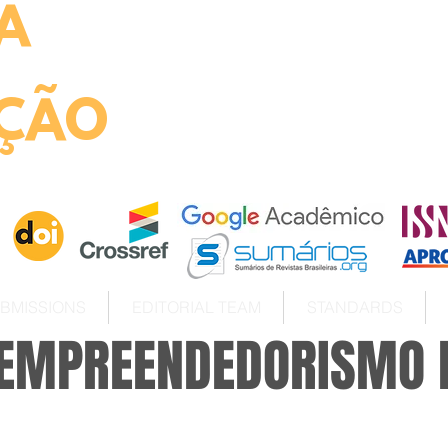
A
ht
ÇÃO
BMISSIONS
EDITORIAL TEAM
STANDARDS
 EMPREENDEDORISMO 