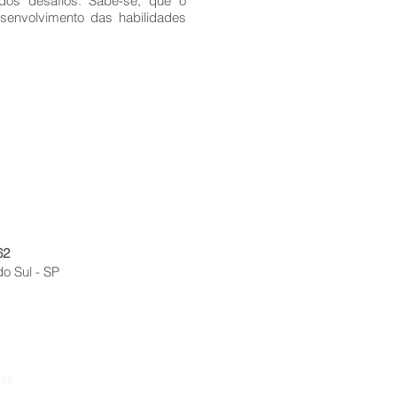
 dos desafios. Sabe-se, que o
senvolvimento das habilidades
62
do Sul - SP
ras