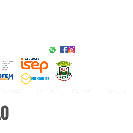
2595-9611​
ISSN
tps://portal.issn.org/resource/ISSN/2595-9611
10.51778
PREFIXO DOI
https://doi.org/10.51778/2595-9611
CURRENT
EDITIONS
CONTACT
Serviços
ÃO