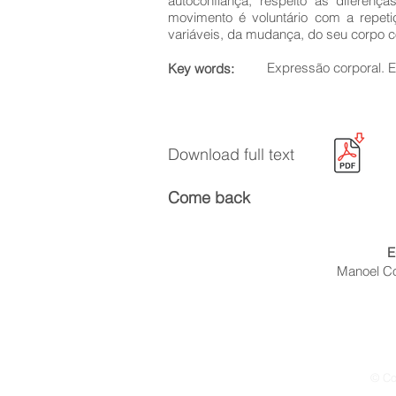
autoconfiança, respeito às diferenç
movimento é voluntário com a repet
variáveis, da mudança, do seu corpo 
Expressão corporal. 
Key words:
Download full text
Come back
E
Manoel Coe
© Co