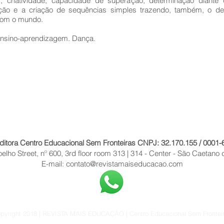
as, criatividade, capacidade de superação, determinação diante
ição e a criação de sequências simples trazendo, também, o de
com o mundo.
Ensino-aprendizagem. Dança.
ditora Centro Educacional Sem Fronteiras CNPJ: 32.170.155 / 0001-
lho Street, nº 600, 3rd floor room 313 | 314 - Center - São Caetano 
E-mail:
contato@revistamaiseducacao.com
pyright 2018 | REVISTA MAIS EDUCAÇÃO | Centro Educacional Sem Frontei