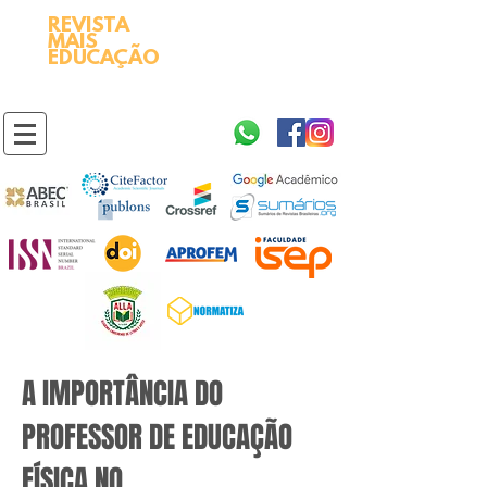
REVISTA
2595-9611​
ISSN
MAIS
https://portal.issn.org/resource/ISSN/2595-9611
EDUCAÇÃO
10.51778
PREFIXO DOI
https://doi.org/10.51778/2595-9611
A IMPORTÂNCIA DO
PROFESSOR DE EDUCAÇÃO
FÍSICA NO