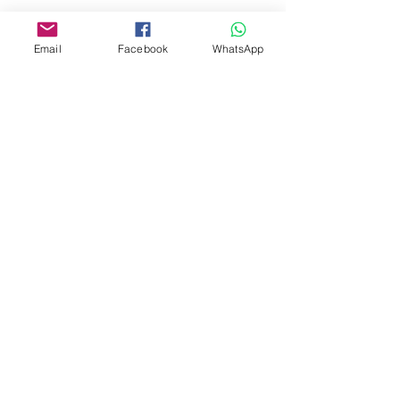
Download full text
Email
Facebook
WhatsApp
Come back
Editora Centro Educacional Sem Fronteiras
CNPJ:
32.170.155
/ 0001-62
Manoel Coelho Street, nº 600, 3rd floor room
313 | 314 - Center - São Caetano do Sul - SP
E-mail:
contato@revistamaiseducacao.com
© Copyright 2018 | REVISTA MAIS EDUCAÇÃO |
Centro Educacional Sem Fronteiras