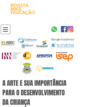
REVISTA
2595-9611​
ISSN
MAIS
https://portal.issn.org/resource/ISSN/2595-9611
EDUCAÇÃO
10.51778
PREFIXO DOI
https://doi.org/10.51778/2595-9611
A ARTE E SUA IMPORTÂNCIA
PARA O DESENVOLVIMENTO
DA CRIANÇA