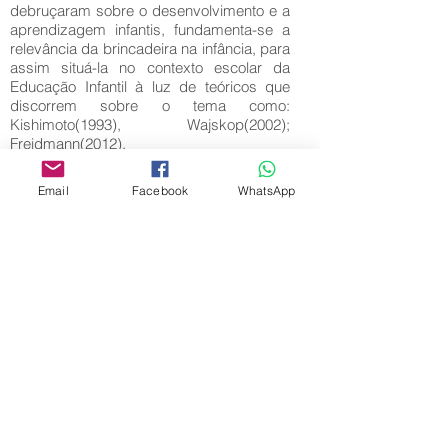
debruçaram sobre o desenvolvimento e a
aprendizagem infantis, fundamenta-se a
relevância da brincadeira na infância, para
assim situá-la no contexto escolar da
Educação Infantil à luz de teóricos que
discorrem sobre o tema como:
Kishimoto(1993), Wajskop(2002);
Freidmann(2012).
Key words:
Email
Facebook
WhatsApp
Download full text
Come back
Editora Centro Educacional Sem Fronteiras
CNPJ:
32.170.155
/ 0001-62