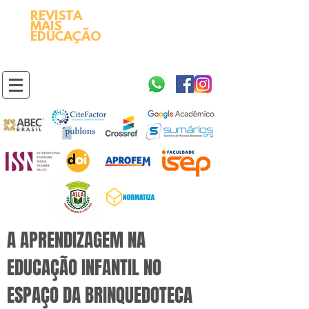
REVISTA
2595-9611​
ISSN
MAIS
https://portal.issn.org/resource/ISSN/2595-9611
EDUCAÇÃO
10.51778
PREFIXO DOI
https://doi.org/10.51778/2595-9611
A APRENDIZAGEM NA
EDUCAÇÃO INFANTIL NO
ESPAÇO DA BRINQUEDOTECA