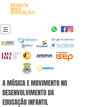
REVISTA
2595-9611​
ISSN
MAIS
https://portal.issn.org/resource/ISSN/2595-9611
EDUCAÇÃO
10.51778
PREFIXO DOI
https://doi.org/10.51778/2595-9611
A MÚSICA E MOVIMENTO NO
DESENVOLVIMENTO DA
EDUCAÇÃO INFANTIL