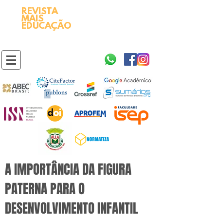
REVISTA
2595-9611​
ISSN
MAIS
https://portal.issn.org/resource/ISSN/2595-9611
EDUCAÇÃO
10.51778
PREFIXO DOI
https://doi.org/10.51778/2595-9611
A IMPORTÂNCIA DA FIGURA
PATERNA PARA O
DESENVOLVIMENTO INFANTIL