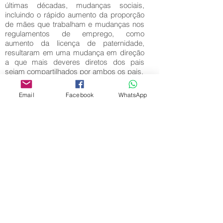
últimas décadas, mudanças sociais,
incluindo o rápido aumento da proporção
de mães que trabalham e mudanças nos
regulamentos de emprego, como
aumento da licença de paternidade,
resultaram em uma mudança em direção
a que mais deveres diretos dos pais
sejam compartilhados por ambos os pais.
Key words:
Email
Facebook
WhatsApp
Download full text
Come back
Editora Centro Educacional Sem Fronteiras
CNPJ:
32.170.155
/ 0001-62