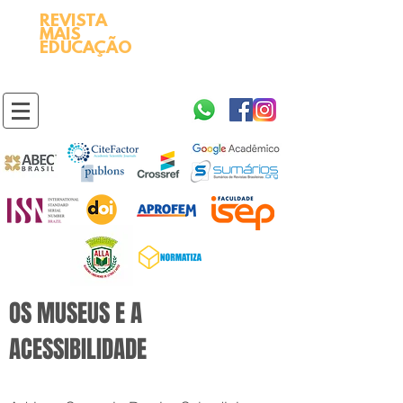
REVISTA
2595-9611​
ISSN
MAIS
https://portal.issn.org/resource/ISSN/2595-9611
EDUCAÇÃO
10.51778
PREFIXO DOI
https://doi.org/10.51778/2595-9611
OS MUSEUS E A
ACESSIBILIDADE