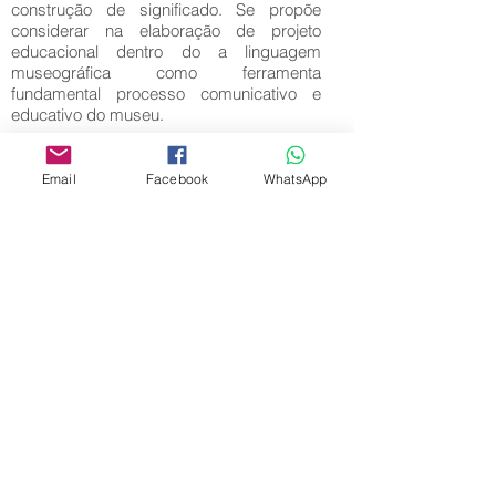
construção de significado. Se propõe
considerar na elaboração de projeto
educacional dentro do a linguagem
museográfica como ferramenta
fundamental processo comunicativo e
educativo do museu.
Key words:
Email
Facebook
WhatsApp
Download full text
Come back
Editora Centro Educacional Sem Fronteiras
CNPJ:
32.170.155
/ 0001-62
Manoel Coelho Street, nº 600, 3rd floor room
313 | 314 - Center - São Caetano do Sul - SP