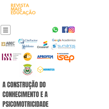
REVISTA
2595-9611​
ISSN
MAIS
https://portal.issn.org/resource/ISSN/2595-9611
EDUCAÇÃO
10.51778
PREFIXO DOI
https://doi.org/10.51778/2595-9611
A CONSTRUÇÃO DO
CONHECIMENTO E A
PSICOMOTRICIDADE