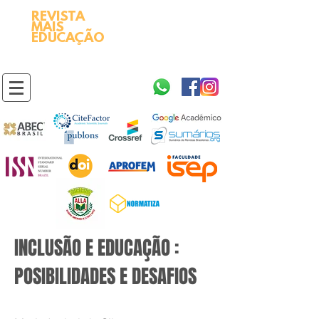
REVISTA
2595-9611​
ISSN
MAIS
https://portal.issn.org/resource/ISSN/2595-9611
EDUCAÇÃO
10.51778
PREFIXO DOI
https://doi.org/10.51778/2595-9611
INCLUSÃO E EDUCAÇÃO :
POSIBILIDADES E DESAFIOS