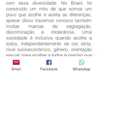
com essa diversidade. No Brasil, foi
construído um mito de que somos um
povo que acolhe e aceita as diferenças,
apesar disso trazemos conosco também
muitas marcas de segregação,
discriminação e intolerância. Uma
sociedade é inclusiva quando acolhe a
todos, independentemente de cor, etnia,
nível socioeconômico, gênero, orientação
sexual; para acolher a todos é preciso que
haja ações de equidade.
Email
Facebook
WhatsApp
Key words:
Inclusão; Igualdade; Desigualdade;
Educação Especial.
Download full text
Come back