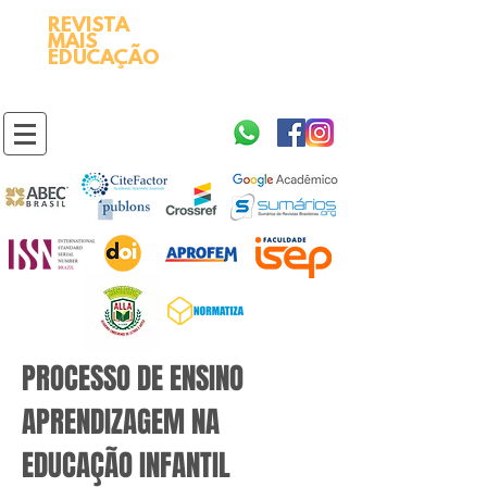
REVISTA
2595-9611​
ISSN
MAIS
https://portal.issn.org/resource/ISSN/2595-9611
EDUCAÇÃO
10.51778
PREFIXO DOI
https://doi.org/10.51778/2595-9611
PROCESSO DE ENSINO
APRENDIZAGEM NA
EDUCAÇÃO INFANTIL