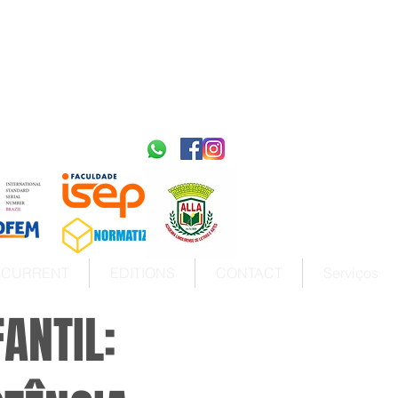
2595-9611​
ISSN
tps://portal.issn.org/resource/ISSN/2595-9611
10.51778
PREFIXO DOI
https://doi.org/10.51778/2595-9611
CURRENT
EDITIONS
CONTACT
Serviços
FANTIL: