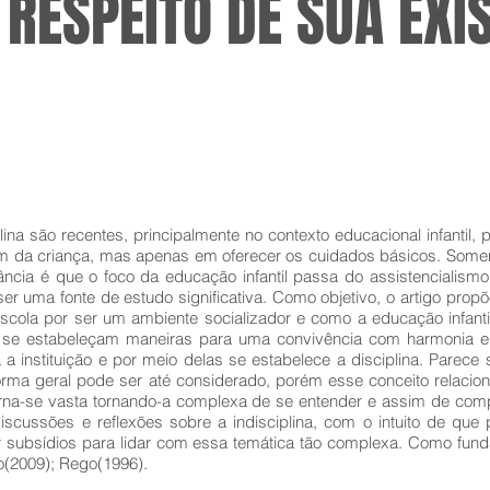
 RESPEITO DE SUA EXI
ina são recentes, principalmente no contexto educacional infantil, 
da criança, mas apenas em oferecer os cuidados básicos. Soment
ncia é que o foco da educação infantil passa do assistencialismo
 uma fonte de estudo significativa. Como objetivo, o artigo propõe
A escola por ser um ambiente socializador e como a educação infa
ue se estabeleçam maneiras para uma convivência com harmonia e
 instituição e por meio delas se estabelece a disciplina. Parece s
orma geral pode ser até considerado, porém esse conceito relaciona
torna-se vasta tornando-a complexa de se entender e assim de com
iscussões e reflexões sobre a indisciplina, com o intuito de que 
r subsídios para lidar com essa temática tão complexa. Como fun
o(2009); Rego(1996).