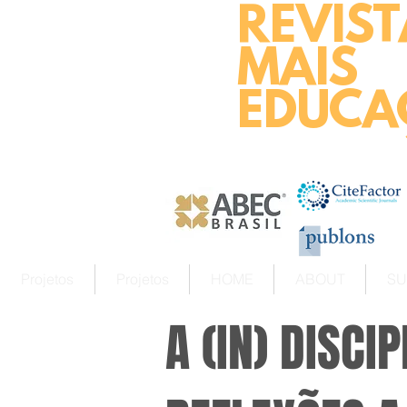
REVIST
MAIS
EDUCA
Projetos
Projetos
HOME
ABOUT
SU
A (IN) DISCI