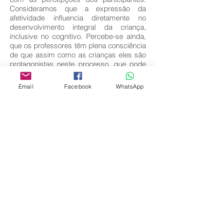
Consideramos que a expressão da
afetividade influencia diretamente no
desenvolvimento integral da criança,
inclusive no cognitivo. Percebe-se ainda,
que os professores têm plena consciência
de que assim como as crianças eles são
protagonistas neste processo, que pode
resultar em sucesso ou fracasso.
Email
Facebook
WhatsApp
Key words:
Afetividade; Ensino; Aprendizagem.
Download full text
Come back
Editora Centro Educacional Sem Fronteiras
CNPJ:
32.170.155
/ 0001-62
Manoel Coelho Street, nº 600, 3rd floor room