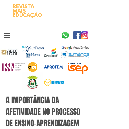
REVISTA
2595-9611​
ISSN
MAIS
https://portal.issn.org/resource/ISSN/2595-9611
EDUCAÇÃO
10.51778
PREFIXO DOI
https://doi.org/10.51778/2595-9611
A IMPORTÂNCIA DA
AFETIVIDADE NO PROCESSO
DE ENSINO-APRENDIZAGEM