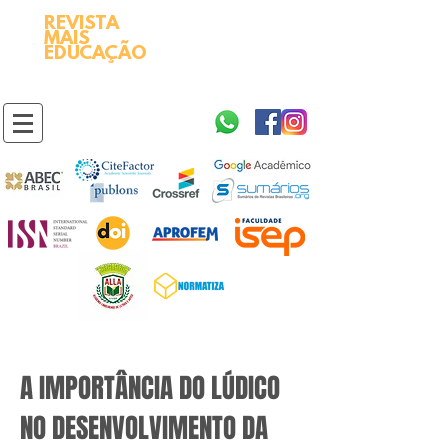
REVISTA
2595-9611​
ISSN
MAIS
https://portal.issn.org/resource/ISSN/2595-9611
EDUCAÇÃO
10.51778
PREFIXO DOI
https://doi.org/10.51778/2595-9611
A IMPORTÂNCIA DO LÚDICO
NO DESENVOLVIMENTO DA