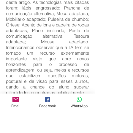
deste artigo. As tecnologias mais citadas
foram: lápis engrossado; Prancha de
comunicação alternativa; Mesa adaptada;
Mobiliário adaptado; Pulseira de chumbo;
Órtese; Acento de lona e cadeira de rodas
adaptadas; Plano inclinado; Pasta de
comunicação alternativa; Tesoura
adaptada; Mouse adaptado.
Intencionamos observar que a TA tem se
tornado um recurso extremamente
importante visto que abre novos
horizontes para o processo de
aprendizagem, ou seja, meios e recursos
que estabilizem questões motoras,
postural e de visão para esses alunos,
dando a chance do aluno superar
dificuldades encontradas habitualmente.
We are a family owned and operated
business.
Email
Facebook
WhatsApp
We are a family owned and operated
business.
Key words:
Aprendizagem; Tecnologias Assistidas;