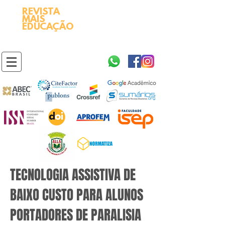
REVISTA
2595-9611​
ISSN
MAIS
https://portal.issn.org/resource/ISSN/2595-9611
EDUCAÇÃO
10.51778
PREFIXO DOI
https://doi.org/10.51778/2595-9611
TECNOLOGIA ASSISTIVA DE
BAIXO CUSTO PARA ALUNOS
PORTADORES DE PARALISIA