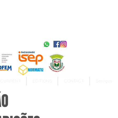
2595-9611​
ISSN
tps://portal.issn.org/resource/ISSN/2595-9611
10.51778
PREFIXO DOI
https://doi.org/10.51778/2595-9611
CURRENT
EDITIONS
CONTACT
Serviços
ÃO