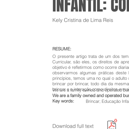
INFANTIL: C
Kely Cristina de Lima Reis
RESUME:
O presente artigo trata de um dos te
Curricular, são eles, os direitos de 
objetivo é refletirmos como ocorre diari
observarmos algumas práticas deste b
princípios, temos uma no qual o adulto 
brincar por brincar, todo dia da mesm
brincar e a interação como direitos e m
We are a family owned and operated bu
We are a family owned and operated bu
Key words:
Brincar; Educação Infa
Download full text