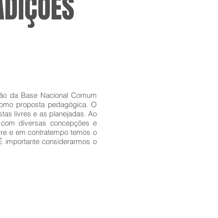
ADIÇÕES
zação da Base Nacional Comum
r como proposta pedagógica. O
stas livres e as planejadas. Ao
s, com diversas concepções e
livre e em contratempo temos o
É importante considerarmos o
.