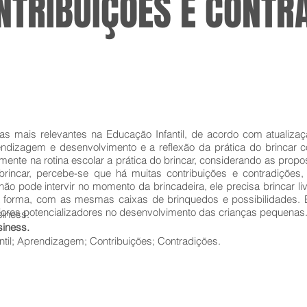
ONTRIBUIÇÕES E CONTR
mas mais relevantes na Educação Infantil, de acordo com atuali
aprendizagem e desenvolvimento e a reflexão da prática do brinca
amente na rotina escolar a prática do brincar, considerando as propo
rincar, percebe-se que há muitas contribuições e contradiçõe
não pode intervir no momento da brincadeira, ele precisa brincar 
a forma, com as mesmas caixas de brinquedos e possibilidades. 
aiores potencializadores no desenvolvimento das crianças pequenas
siness.
siness.
ntil; Aprendizagem; Contribuições; Contradições.