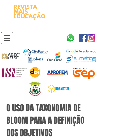
REVISTA
2595-9611​
ISSN
MAIS
https://portal.issn.org/resource/ISSN/2595-9611
EDUCAÇÃO
10.51778
PREFIXO DOI
https://doi.org/10.51778/2595-9611
O USO DA TAXONOMIA DE
BLOOM PARA A DEFINIÇÃO
DOS OBJETIVOS