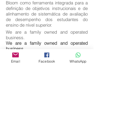
Bloom como ferramenta integrada para a
definição de objetivos instrucionais e de
alinhamento de sistemática de avaliação
de desempenho dos estudantes do
ensino de nível superior.
We are a family owned and operated
business.
We are a family owned and operated
business.
Key words:
Email
Facebook
WhatsApp
Taxonomia de Bloom; Objetivos
Instrucionais; Desempenho Instituições de
Ensino Superior.
Download full text
Come back
Editora Centro Educacional Sem Fronteiras