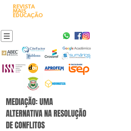
REVISTA
2595-9611​
ISSN
MAIS
https://portal.issn.org/resource/ISSN/2595-9611
EDUCAÇÃO
10.51778
PREFIXO DOI
https://doi.org/10.51778/2595-9611
MEDIAÇÃO: UMA
ALTERNATIVA NA RESOLUÇÃO
DE CONFLITOS