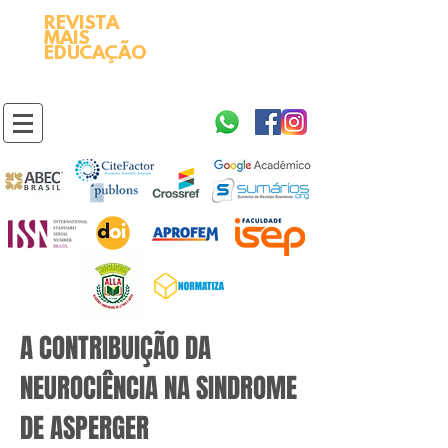
REVISTA
2595-9611​
ISSN
MAIS
https://portal.issn.org/resource/ISSN/2595-9611
EDUCAÇÃO
10.51778
PREFIXO DOI
https://doi.org/10.51778/2595-9611
A CONTRIBUIÇÃO DA
NEUROCIÊNCIA NA SINDROME
DE ASPERGER