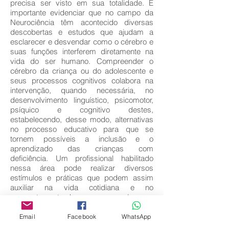
precisa ser visto em sua totalidade. É
importante evidenciar que no campo da
Neurociência têm acontecido diversas
descobertas e estudos que ajudam a
esclarecer e desvendar como o cérebro e
suas funções interferem diretamente na
vida do ser humano. Compreender o
cérebro da criança ou do adolescente e
seus processos cognitivos colabora na
intervenção, quando necessária, no
desenvolvimento linguístico, psicomotor,
psíquico e cognitivo destes,
estabelecendo, desse modo, alternativas
no processo educativo para que se
tornem possíveis a inclusão e o
aprendizado das crianças com
deficiência. Um profissional habilitado
nessa área pode realizar diversos
estímulos e práticas que podem assim
auxiliar na vida cotidiana e no
comportamento humano, ou seja, sua
percepção, atenção e vida afetiva.
Email
Facebook
WhatsApp
We are a family owned and operated
business.