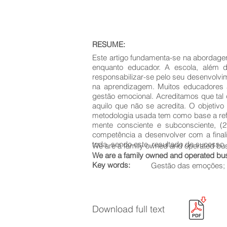
RESUME:
Este artigo fundamenta-se na abordage
enquanto educador. A escola, além d
responsabilizar-se pelo seu desenvolvi
na aprendizagem. Muitos educadores a
gestão emocional. Acreditamos que tal q
aquilo que não se acredita. O objetiv
metodologia usada tem como base a refl
mente consciente e subconsciente, (2
competência a desenvolver com a fin
toda, sendo este, resultado de sucesso.
We are a family owned and operated bu
We are a family owned and operated bu
Key words:
Gestão das emoções; 
Download full text