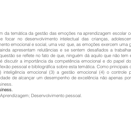
m da temática da gestão das emoções na aprendizagem escolar ce
e focar no desenvolvimento intelectual das crianças, adolesc
mento emocional e social, uma vez que, as emoções exercem uma gran
inda apresentam relutâncias e se sentem desafiados a trabalha
uestão se reflete no fato de que, ninguém dá aquilo que não tem e 
o é discutir a importância da competência emocional e do papel d
exão pessoal e bibliográfica sobre esta temática. Como principais 
) inteligência emocional (3) a gestão emocional (4) o control
alidade de alcançar um desempenho de excelência não apenas po
siness.
siness.
Aprendizagem; Desenvolvimento pessoal.