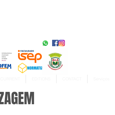
2595-9611​
ISSN
tps://portal.issn.org/resource/ISSN/2595-9611
10.51778
PREFIXO DOI
https://doi.org/10.51778/2595-9611
CURRENT
EDITIONS
CONTACT
Serviços
IZAGEM