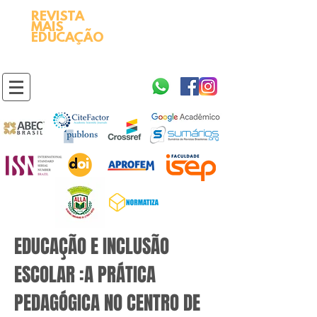
REVISTA
2595-9611​
ISSN
MAIS
https://portal.issn.org/resource/ISSN/2595-9611
EDUCAÇÃO
10.51778
PREFIXO DOI
https://doi.org/10.51778/2595-9611
EDUCAÇÃO E INCLUSÃO
ESCOLAR :A PRÁTICA
PEDAGÓGICA NO CENTRO DE