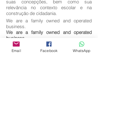
suas concepções, bem como sua
relevância no contexto escolar e na
construção de cidadania.
We are a family owned and operated
business.
We are a family owned and operated
business.
Key words:
Email
Facebook
WhatsApp
Educação; Projeto; Político; Pedagógico;
Construção.
Download full text
Come back
Editora Centro Educacional Sem Fronteiras
CNPJ:
32.170.155
/ 0001-62
Manoel Coelho Street, nº 600, 3rd floor room
313 | 314 - Center - São Caetano do Sul - SP