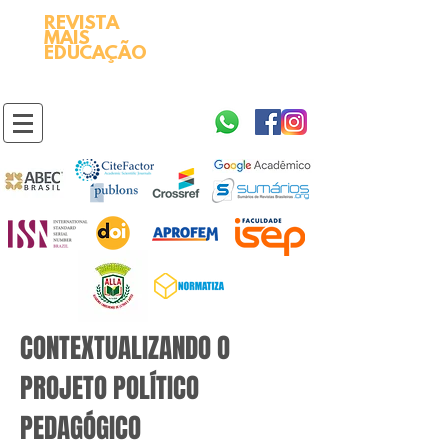
REVISTA
2595-9611​
ISSN
MAIS
https://portal.issn.org/resource/ISSN/2595-9611
EDUCAÇÃO
10.51778
PREFIXO DOI
https://doi.org/10.51778/2595-9611
CONTEXTUALIZANDO O
PROJETO POLÍTICO
PEDAGÓGICO