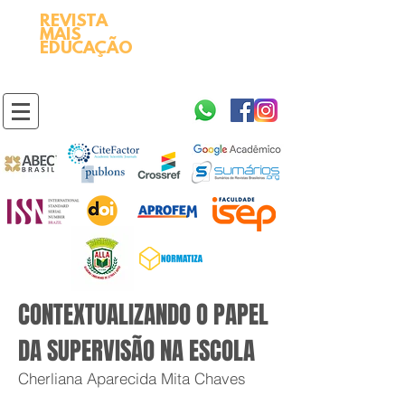
REVISTA
2595-9611​
ISSN
MAIS
https://portal.issn.org/resource/ISSN/2595-9611
EDUCAÇÃO
10.51778
PREFIXO DOI
https://doi.org/10.51778/2595-9611
CONTEXTUALIZANDO O PAPEL
DA SUPERVISÃO NA ESCOLA
Cherliana Aparecida Mita Chaves