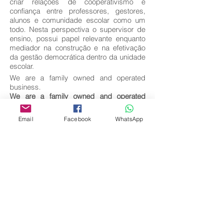
criar relações de cooperativismo e
confiança entre professores, gestores,
alunos e comunidade escolar como um
todo. Nesta perspectiva o supervisor de
ensino, possui papel relevante enquanto
mediador na construção e na efetivação
da gestão democrática dentro da unidade
escolar.
We are a family owned and operated
business.
We are a family owned and operated
business.
Key words:
Email
Facebook
WhatsApp
Supervisão; Espaço escolar; Projeto
pedagógico; Mediador; Gestão
democrática.
Download full text
Come back