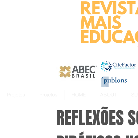
REVIST
MAIS
EDUCA
Projetos
Projetos
HOME
ABOUT
SU
REFLEXÕES S