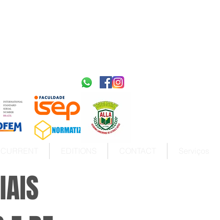
2595-9611​
ISSN
tps://portal.issn.org/resource/ISSN/2595-9611
10.51778
PREFIXO DOI
https://doi.org/10.51778/2595-9611
CURRENT
EDITIONS
CONTACT
Serviços
IAIS