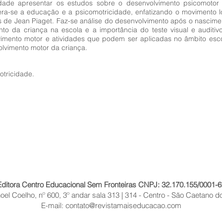
idade apresentar os estudos sobre o desenvolvimento psicomotor 
ra-se a educação e a psicomotricidade, enfatizando o movimento l
os de Jean Piaget. Faz-se análise do desenvolvimento após o nascim
nto da criança na escola e a importância do teste visual e auditiv
imento motor e atividades que podem ser aplicadas no âmbito esco
olvimento motor da criança.
tricidade.
Editora Centro Educacional Sem Fronteiras CNPJ: 32.170.155/0001-6
el Coelho, nº 600, 3º andar sala 313 | 314 - Centro - São Caetano do
E-mail:
contato@revistamaiseducacao.com