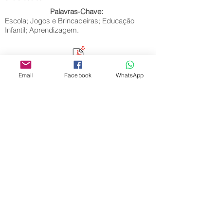
Palavras-Chave:
Escola; Jogos e Brincadeiras; Educação
Infantil; Aprendizagem.
Email
Facebook
WhatsApp
Editora Centro Educacional Sem Fronteiras
CNPJ:
32.170.155
/0001-62
Rua Manoel Coelho, nº 600, 3º andar sala 313
| 314 - Centro - São Caetano do Sul - SP
E-mail:
contato@revistamaiseducacao.com
REGISTROS
Certificado de registro de marca Processo nº:
917790944
Registro de Direitos Autorais: Ministério da
Cultura / Fundação Biblioteca Nacional:
9025/19 – 9027/19