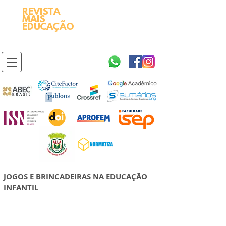
REVISTA
2595-9611​
ISSN
MAIS
https://portal.issn.org/resource/ISSN/2595-9611
EDUCAÇÃO
10.51778
PREFIXO DOI
https://doi.org/10.51778/2595-9611
JOGOS E BRINCADEIRAS NA EDUCAÇÃO
INFANTIL