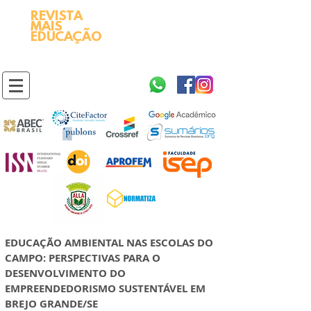
REVISTA
2595-9611​
ISSN
MAIS
https://portal.issn.org/resource/ISSN/2595-9611
EDUCAÇÃO
10.51778
PREFIXO DOI
https://doi.org/10.51778/2595-9611
EDUCAÇÃO AMBIENTAL NAS ESCOLAS DO
CAMPO: PERSPECTIVAS PARA O
DESENVOLVIMENTO DO
EMPREENDEDORISMO SUSTENTÁVEL EM
BREJO GRANDE/SE