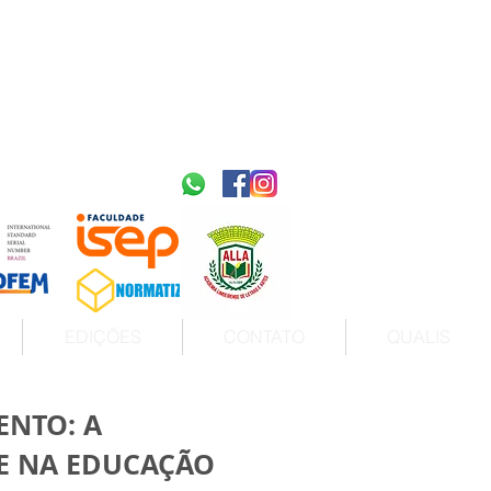
2595-9611​
ISSN
tps://portal.issn.org/resource/ISSN/2595-9611
10.51778
PREFIXO DOI
https://doi.org/10.51778/2595-9611
EDIÇÕES
CONTATO
QUALIS
ENTO: A
 E NA EDUCAÇÃO