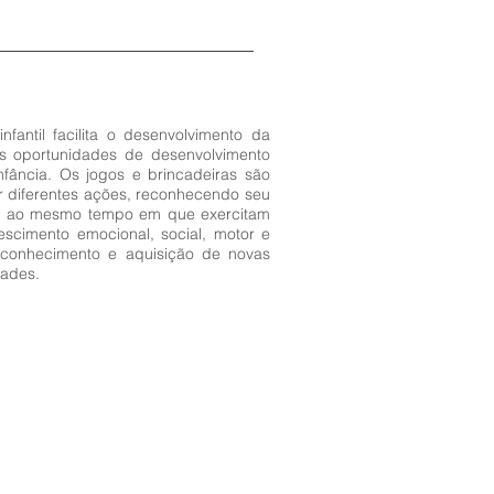
fantil facilita o desenvolvimento da
tes oportunidades de desenvolvimento
nfância. Os jogos e brincadeiras são
ar diferentes ações, reconhecendo seu
or, ao mesmo tempo em que exercitam
escimento emocional, social, motor e
toconhecimento e aquisição de novas
dades.