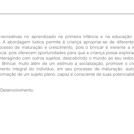
 recreativas no aprendizado na primeira infância e na educação in
de. A abordagem lúdica permite à criança apropriar-se de diferen
rocesso de maturação e crescimento, pois o brincar é inerente a i
ncia, pois oferecem oportunidades para que a criança possa explor
interagindo com outros sujeitos, descobrindo o mundo ao seu red
. Brincar, muito além de um estímulo a socialização, promove o cr
imento integral do indivíduo, em seu processo de maturação, au
ormação de um sujeito pleno, capaz e consciente de suas potenciali
 Desenvolvimento.